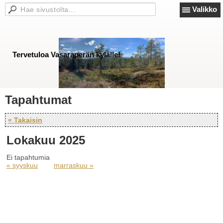
Valikko
Tervetuloa Vasaraperän kylälle!
Tapahtumat
« Takaisin
Lokakuu 2025
Ei tapahtumia
« syyskuu
marraskuu »