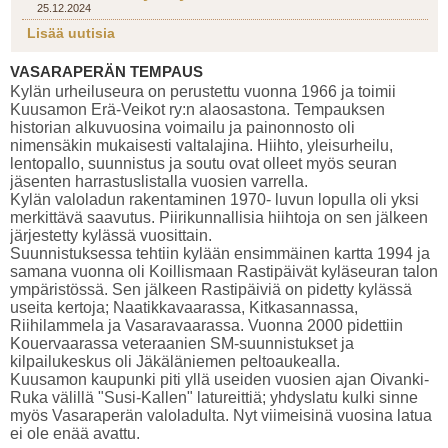
25.12.2024
Lisää uutisia
VASARAPERÄN TEMPAUS
Kylän urheiluseura on perustettu vuonna 1966 ja toimii
Kuusamon Erä-Veikot ry:n alaosastona. Tempauksen
historian alkuvuosina voimailu ja painonnosto oli
nimensäkin mukaisesti valtalajina. Hiihto, yleisurheilu,
lentopallo, suunnistus ja soutu ovat olleet myös seuran
jäsenten harrastuslistalla vuosien varrella.
Kylän valoladun rakentaminen 1970- luvun lopulla oli yksi
merkittävä saavutus. Piirikunnallisia hiihtoja on sen jälkeen
järjestetty kylässä vuosittain.
Suunnistuksessa tehtiin kylään ensimmäinen kartta 1994 ja
samana vuonna oli Koillismaan Rastipäivät kyläseuran talon
ympäristössä. Sen jälkeen Rastipäiviä on pidetty kylässä
useita kertoja; Naatikkavaarassa, Kitkasannassa,
Riihilammela ja Vasaravaarassa. Vuonna 2000 pidettiin
Kouervaarassa veteraanien SM-suunnistukset ja
kilpailukeskus oli Jäkäläniemen peltoaukealla.
Kuusamon kaupunki piti yllä useiden vuosien ajan Oivanki-
Ruka välillä "Susi-Kallen" latureittiä; yhdyslatu kulki sinne
myös Vasaraperän valoladulta. Nyt viimeisinä vuosina latua
ei ole enää avattu.