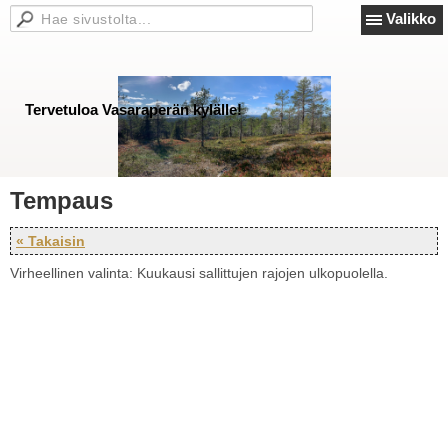
Valikko
Tervetuloa Vasaraperän kylälle!
Tempaus
« Takaisin
Virheellinen valinta: Kuukausi sallittujen rajojen ulkopuolella.