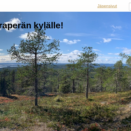
Jäsensivut
raperän kylälle!