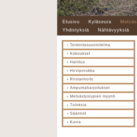
Etusivu
Kyläseura
Metsäs
Yhdistyksiä
Nähtävyyksiä
Toimintasuunnitelma
Kokoukset
Hallitus
Hirviporukka
Riistanhoito
Ampumaharjoitukset
Metsästyslupien myynti
Tuloksia
Säännöt
Kuvia